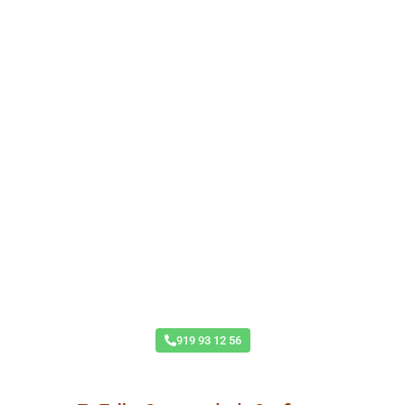
Pintar Coche en Argüelles
919 93 12 56