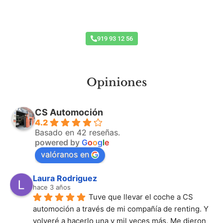
Taller Concertado Aseguradoras
919 93 12 56
Opiniones
CS Automoción
4.2
Basado en 42 reseñas.
powered by
G
o
o
g
l
e
valóranos en
Laura Rodriguez
hace 3 años
Tuve que llevar el coche a CS 
automoción a través de mi compañía de renting. Y 
volveré a hacerlo una y mil veces más. Me dieron 