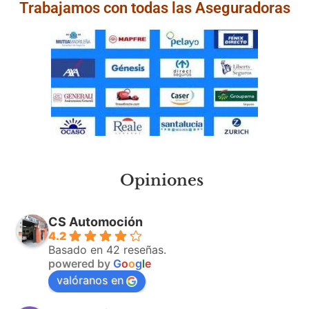
Trabajamos con todas las Aseguradoras
Opiniones
CS Automoción
4.2
Basado en 42 reseñas.
powered by
G
o
o
g
l
e
valóranos en